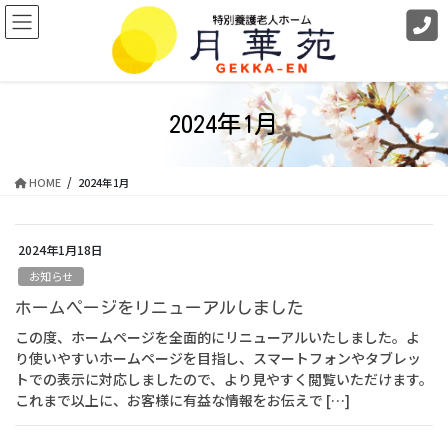
コ
ナ
ン
ビ
テ
ゲ
ン
ー
ツ
シ
に
ョ
2024年1月
移
ン
動
に
移
HOME
2024年1月
動
2024年1月18日
お知らせ
ホームページをリニューアルしました
この度、ホームページを全面的にリニューアルいたしました。よ
り使いやすいホームページを目指し、スマートフォンやタブレッ
トでの表示に対応しましたので、より見やすく閲覧いただけます。
これまで以上に、お客様に有益な情報をお伝えで […]